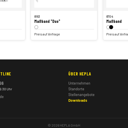
8163
8704
Maßband "Duo"
Maßband
Preis auf Anfrage
Preis auf Anfr
TLINE
ÜBER HEPLA
66
Unternehmen
Standorte
16:30 Uhr
Stellenangebote
.de
Downloads
© 2026 HEPLA GmbH