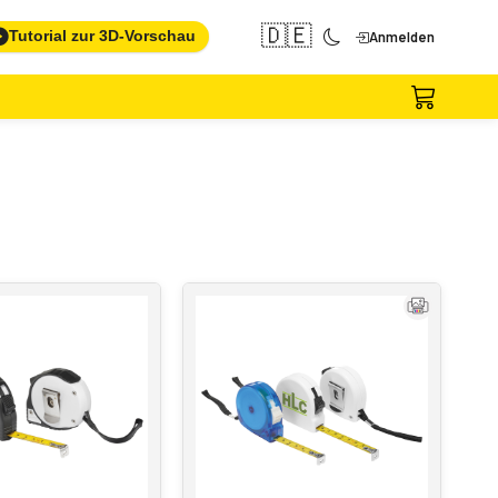
🇩🇪
Tutorial zur 3D-Vorschau
Anmelden