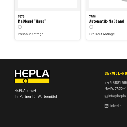
7575
7576
Maßband "Haus"
Automatik-Maßband
Preis auf Anfrage
Preis auf Anfrage
SERVICE-HO
+49 5681 99
Mo–Fr, 07:30 – 
HEPLA GmbH
info@hepla
Ihr Partner für Werbemittel
LinkedIn