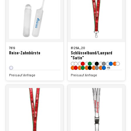
7819
8126A_20
Reise-Zahnbürste
Schlüsselband/Lanyard
"Satin"
+4
Preis auf Anfrage
Preis auf Anfrage