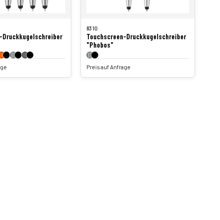
8310
-Druckkugelschreiber
Touchscreen-Druckkugelschreiber
"Phobos"
age
Preis auf Anfrage