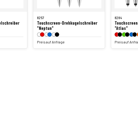
8257
8284
lschreiber
Touchscreen-Drehkugelschreiber
Touchscreen
"Neptun"
"Atlas"
Preis auf Anfrage
Preis auf Anfr