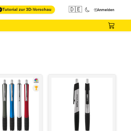
🇩🇪
Tutorial zur 3D-Vorschau
Anmelden