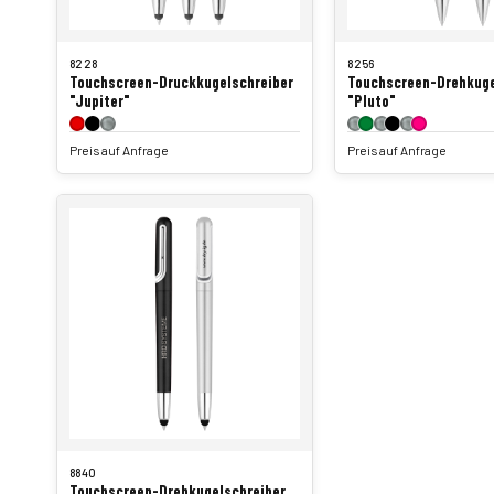
8228
8256
Touchscreen-Druckkugelschreiber
Touchscreen-Drehkuge
"Jupiter"
"Pluto"
Preis auf Anfrage
Preis auf Anfrage
8840
Touchscreen-Drehkugelschreiber