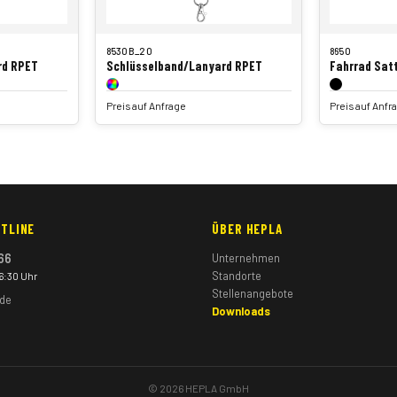
8530B_20
8650
rd RPET
Schlüsselband/Lanyard RPET
Fahrrad Sat
Preis auf Anfrage
Preis auf Anfr
TLINE
ÜBER HEPLA
66
Unternehmen
Standorte
16:30 Uhr
Stellenangebote
.de
Downloads
© 2026 HEPLA GmbH