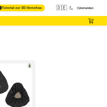
🇩🇪
Tutorial zur 3D-Vorschau
Anmelden