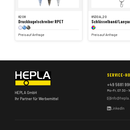
8208
8530A_20
Druckkugelschreiber RPET
Schlüsselband/Lanya
Preis auf Anfrage
Preis auf Anfrage
SERVICE-HO
+49 5681 99
Mo–Fr, 07:30 – 
HEPLA GmbH
info@hepla
Ihr Partner für Werbemittel
LinkedIn